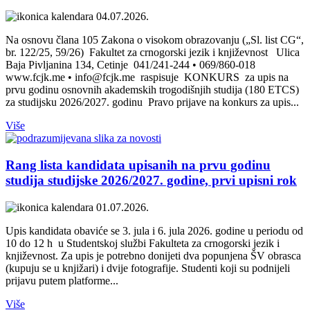
04.07.2026.
Na osnovu člana 105 Zakona o visokom obrazovanju („Sl. list CG“,
br. 122/25, 59/26) Fakultet za crnogorski jezik i književnost Ulica
Baja Pivljanina 134, Cetinje 041/241-244 • 069/860-018
www.fcjk.me • info@fcjk.me raspisuje KONKURS za upis na
prvu godinu osnovnih akademskih trogodišnjih studija (180 ETCS)
za studijsku 2026/2027. godinu Pravo prijave na konkurs za upis...
Više
Rang lista kandidata upisanih na prvu godinu
studija studijske 2026/2027. godine, prvi upisni rok
01.07.2026.
Upis kandidata obaviće se 3. jula i 6. jula 2026. godine u periodu od
10 do 12 h u Studentskoj službi Fakulteta za crnogorski jezik i
književnost. Za upis je potrebno donijeti dva popunjena ŠV obrasca
(kupuju se u knjižari) i dvije fotografije. Studenti koji su podnijeli
prijavu putem platforme...
Više