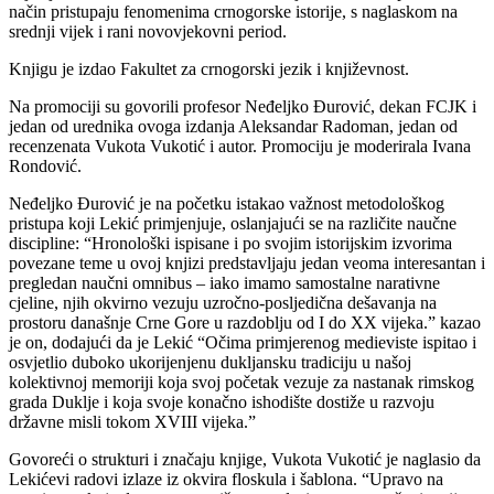
način pristupaju fenomenima crnogorske istorije, s naglaskom na
srednji vijek i rani novovjekovni period.
Knjigu je izdao Fakultet za crnogorski jezik i književnost.
Na promociji su govorili profesor Neđeljko Đurović, dekan FCJK i
jedan od urednika ovoga izdanja Aleksandar Radoman, jedan od
recenzenata Vukota Vukotić i autor. Promociju je moderirala Ivana
Rondović.
Neđeljko Đurović je na početku istakao važnost metodološkog
pristupa koji Lekić primjenjuje, oslanjajući se na različite naučne
discipline: “Hronološki ispisane i po svojim istorijskim izvorima
povezane teme u ovoj knjizi predstavljaju jedan veoma interesantan i
pregledan naučni omnibus – iako imamo samostalne narativne
cjeline, njih okvirno vezuju uzročno-posljedična dešavanja na
prostoru današnje Crne Gore u razdoblju od I do XX vijeka.” kazao
je on, dodajući da je Lekić “Očima primjerenog medieviste ispitao i
osvjetlio duboko ukorijenjenu dukljansku tradiciju u našoj
kolektivnoj memoriji koja svoj početak vezuje za nastanak rimskog
grada Duklje i koja svoje konačno ishodište dostiže u razvoju
državne misli tokom XVIII vijeka.”
Govoreći o strukturi i značaju knjige, Vukota Vukotić je naglasio da
Lekićevi radovi izlaze iz okvira floskula i šablona. “Upravo na