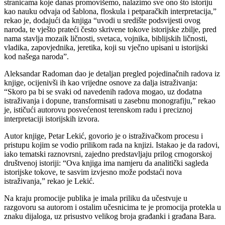
stranicama koje danas promovišemo, nalazimo sve ono što istoriju
kao nauku odvaja od šablona, floskula i petparačkih interpretacija,”
rekao je, dodajući da knjiga “uvodi u središte podsvijesti ovog
naroda, te vješto prateći često skrivene tokove istorijske zbilje, pred
nama stavlja mozaik ličnosti, svetaca, vojnika, biblijskih ličnosti,
vladika, zapovjednika, jeretika, koji su vječno upisani u istorijski
kod našega naroda”.
Aleksandar Radoman dao je detaljan pregled pojedinačnih radova iz
knjige, ocijenivši ih kao vrijedne osnove za dalja istraživanja:
“Skoro pa bi se svaki od navedenih radova mogao, uz dodatna
istraživanja i dopune, transformisati u zasebnu monografiju,” rekao
je, ističući autorovu posvećenost terenskom radu i preciznoj
interpretaciji istorijskih izvora.
Autor knjige, Petar Lekić, govorio je o istraživačkom procesu i
pristupu kojim se vodio prilikom rada na knjizi. Istakao je da radovi,
iako tematski raznovrsni, zajedno predstavljaju prilog crnogorskoj
društvenoj istoriji: “Ova knjiga ima namjeru da analitički sagleda
istorijske tokove, te sasvim izvjesno može podstaći nova
istraživanja,” rekao je Lekić.
Na kraju promocije publika je imala priliku da učestvuje u
razgovoru sa autorom i ostalim učesnicima te je promocija protekla u
znaku dijaloga, uz prisustvo velikog broja građanki i građana Bara.