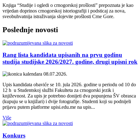
Knjiga “Studije i ogledi o crnogorskoj prošlosti” prepoznata je kao
vrijedan doprinos crnogorskoj istoriografiji i podsticaj za nova,
sveobuhvatnija istraživanja slojevite prošlosti Crne Gore.
Poslednje
novosti
Rang lista kandidata upisanih na prvu godinu
studija studijske 2026/2027. godine, drugi upisni rok
08.07.2026.
Upis kandidata obaviće se 10. jula 2026. godine u periodu od 10 do
12 h u Studentskoj službi Fakulteta za crnogorski jezik i
književnost. Za upis je potrebno donijeti dva popunjena ŠV obrasca
(kupuju se u knjižari) i dvije fotografije. Studenti koji su podnijeli
prijavu putem platforme upisi.edu.me na upis...
Više
Konkurs