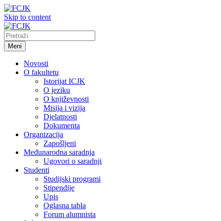
Skip to content
Meni
Novosti
O fakultetu
Istorijat ICJK
O jeziku
O književnosti
Misija i vizija
Djelatnosti
Dokumenta
Organizacija
Zapošljeni
Međunarodna saradnja
Ugovori o saradnji
Studenti
Studijski programi
Stipendije
Upis
Oglasna tabla
Forum alumnista