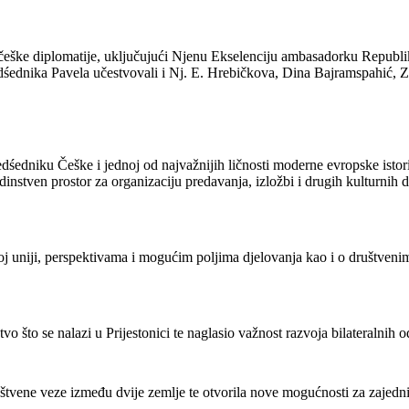
ci češke diplomatije, uključujući Njenu Ekselenciju ambasadorku Repub
dśednika Pavela učestvovali i Nj. E. Hrebičkova, Dina Bajramspahić, Z
dniku Češke i jednoj od najvažnijih ličnosti moderne evropske istorij
instven prostor za organizaciju predavanja, izložbi i drugih kulturnih 
j uniji, perspektivama i mogućim poljima djelovanja kao i o društven
o što se nalazi u Prijestonici te naglasio važnost razvoja bilateralnih 
tvene veze između dvije zemlje te otvorila nove mogućnosti za zajedničk