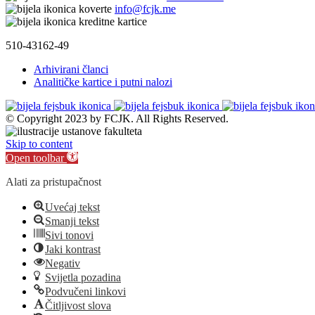
info@fcjk.me
510-43162-49
Arhivirani članci
Analitičke kartice i putni nalozi
© Copyright 2023 by FCJK. All Rights Reserved.
Skip to content
Open toolbar
Alati za pristupačnost
Uvećaj tekst
Smanji tekst
Sivi tonovi
Jaki kontrast
Negativ
Svijetla pozadina
Podvučeni linkovi
Čitljivost slova