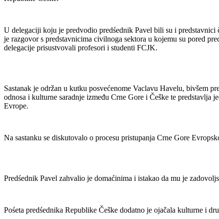
U delegaciji koju je predvodio predśednik Pavel bili su i predstavni
je razgovor s predstavnicima civilnoga sektora u kojemu su pored pre
delegacije prisustvovali profesori i studenti FCJK.
Sastanak je održan u kutku posvećenome Vaclavu Havelu, bivšem predśe
odnosa i kulturne saradnje između Crne Gore i Češke te predstavlja jed
Evrope.
Na sastanku se diskutovalo o procesu pristupanja Crne Gore Evropsko
Predśednik Pavel zahvalio je domaćinima i istakao da mu je zadovoljstv
Pośeta predśednika Republike Češke dodatno je ojačala kulturne i druš