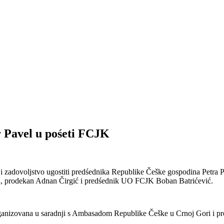
 Pavel u pośeti FCJK
t i zadovoljstvo ugostiti predśednika Republike Češke gospodina Petra
, prodekan Adnan Čirgić i predśednik UO FCJK Boban Batrićević.
izovana u saradnji s Ambasadom Republike Češke u Crnoj Gori i predst