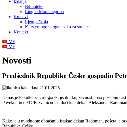
Izdanja
Biblioteke
Lingua Montenegrina
Kursevi
Ljetnja škola
Kurs crnogorskoga jezika za strance
Kontakt
ME
ME
Novosti
Predśednik Republike Češke gospodin Petr
21.01.2025.
Danas je Fakultet za crnogorski jezik i književnost imao posebnu čas
Pavela u ime FCJK zvanično su dočekali dekan Aleksandar Radoman
Kako je u uvodnome obraćanju istakao dekan Radoman, pośeta je organ
Republike Češke.