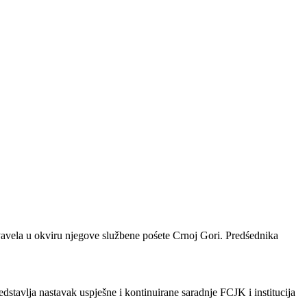
 Pavela u okviru njegove službene pośete Crnoj Gori. Predśednika
avlja nastavak uspješne i kontinuirane saradnje FCJK i institucija