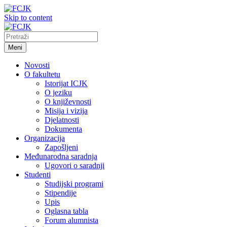
Skip to content
Meni
Novosti
O fakultetu
Istorijat ICJK
O jeziku
O književnosti
Misija i vizija
Djelatnosti
Dokumenta
Organizacija
Zapošljeni
Međunarodna saradnja
Ugovori o saradnji
Studenti
Studijski programi
Stipendije
Upis
Oglasna tabla
Forum alumnista