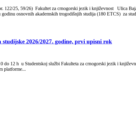
r. 122/25, 59/26) Fakultet za crnogorski jezik i književnost Ulica Ba
inu osnovnih akademskih trogodišnjih studija (180 ETCS) za studijs
 studijske 2026/2027. godine, prvi upisni rok
 10 do 12 h u Studentskoj službi Fakulteta za crnogorski jezik i knjiže
em platforme...