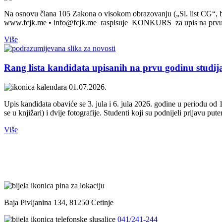
Na osnovu člana 105 Zakona o visokom obrazovanju („Sl. list CG“, b
www.fcjk.me • info@fcjk.me raspisuje KONKURS za upis na prvu god
Više
Rang lista kandidata upisanih na prvu godinu studija
01.07.2026.
Upis kandidata obaviće se 3. jula i 6. jula 2026. godine u periodu od
se u knjižari) i dvije fotografije. Studenti koji su podnijeli prijavu put
Više
Baja Pivljanina 134, 81250 Cetinje
041/241-244