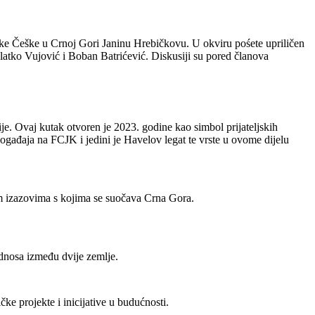
like Češke u Crnoj Gori Janinu Hrebičkovu. U okviru pośete upriličen
latko Vujović i Boban Batrićević. Diskusiji su pored članova
e. Ovaj kutak otvoren je 2023. godine kao simbol prijateljskih
događaja na FCJK i jedini je Havelov legat te vrste u ovome dijelu
im izazovima s kojima se suočava Crna Gora.
odnosa između dvije zemlje.
e projekte i inicijative u budućnosti.