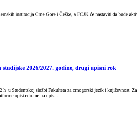
emskih institucija Crne Gore i Češke, a FCJK će nastaviti da bude aktiv
 studijske 2026/2027. godine, drugi upisni rok
 h u Studentskoj službi Fakulteta za crnogorski jezik i književnost. Z
latforme upisi.edu.me na upis...