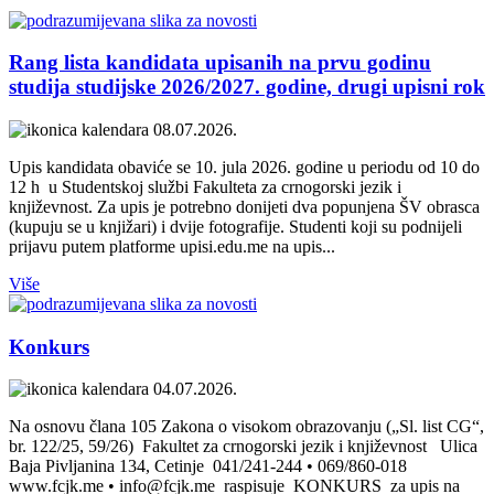
Rang lista kandidata upisanih na prvu godinu
studija studijske 2026/2027. godine, drugi upisni rok
08.07.2026.
Upis kandidata obaviće se 10. jula 2026. godine u periodu od 10 do
12 h u Studentskoj službi Fakulteta za crnogorski jezik i
književnost. Za upis je potrebno donijeti dva popunjena ŠV obrasca
(kupuju se u knjižari) i dvije fotografije. Studenti koji su podnijeli
prijavu putem platforme upisi.edu.me na upis...
Više
Konkurs
04.07.2026.
Na osnovu člana 105 Zakona o visokom obrazovanju („Sl. list CG“,
br. 122/25, 59/26) Fakultet za crnogorski jezik i književnost Ulica
Baja Pivljanina 134, Cetinje 041/241-244 • 069/860-018
www.fcjk.me • info@fcjk.me raspisuje KONKURS za upis na