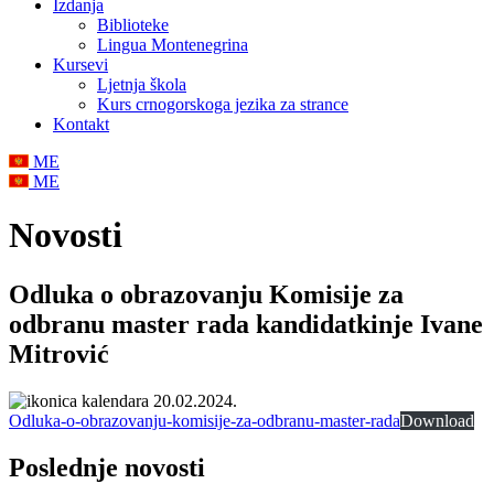
Izdanja
Biblioteke
Lingua Montenegrina
Kursevi
Ljetnja škola
Kurs crnogorskoga jezika za strance
Kontakt
ME
ME
Novosti
Odluka o obrazovanju Komisije za
odbranu master rada kandidatkinje Ivane
Mitrović
20.02.2024.
Odluka-o-obrazovanju-komisije-za-odbranu-master-rada
Download
Poslednje
novosti