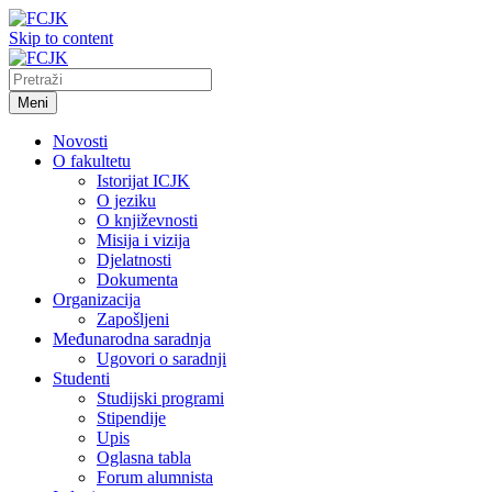
Skip to content
Meni
Novosti
O fakultetu
Istorijat ICJK
O jeziku
O književnosti
Misija i vizija
Djelatnosti
Dokumenta
Organizacija
Zapošljeni
Međunarodna saradnja
Ugovori o saradnji
Studenti
Studijski programi
Stipendije
Upis
Oglasna tabla
Forum alumnista