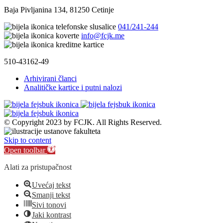
Baja Pivljanina 134, 81250 Cetinje
041/241-244
info@fcjk.me
510-43162-49
Arhivirani članci
Analitičke kartice i putni nalozi
© Copyright 2023 by FCJK. All Rights Reserved.
Skip to content
Open toolbar
Alati za pristupačnost
Uvećaj tekst
Smanji tekst
Sivi tonovi
Jaki kontrast