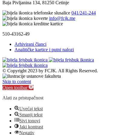
Baja Pivljanina 134, 81250 Cetinje
041/241-244
info@fcjk.me
510-43162-49
Arhivirani članci
Analitičke kartice i putni nalozi
© Copyright 2023 by FCJK. All Rights Reserved.
Skip to content
Open toolbar
Alati za pristupačnost
Uvećaj tekst
Smanji tekst
Sivi tonovi
Jaki kontrast
Negativ