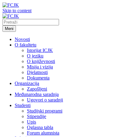
Skip to content
Meni
Novosti
O fakultetu
Istorijat ICJK
O jeziku
O književnosti
Misija i vizija
Djelatnosti
Dokumenta
Organizacija
Zapošljeni
Međunarodna saradnja
Ugovori o saradnji
Studenti
Studijski programi
Stipendije
Upis
Oglasna tabla
Forum alumnista