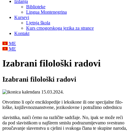
Izdanja
Biblioteke
Lingua Montenegrina
Kursevi
Ljetnja škola
Kurs crnogorskoga jezika za strance
Kontakt
ME
ME
Izabrani filološki radovi
Izabrani filološki radovi
15.03.2024.
Otvorimo li opće enciklopedije i leksikone ili one specijalne filo-
loške, književnoznanstvene, jezikoslovne i potražimo odrednicu
slavistika, naići ćemo na različite sadržaje. No, ipak se može reći
da pod slavistikom u najširem smislu podrazumijevamo svestrano
proučavanje slavenstva u cjelini i svakoga člana te skupine naroda,