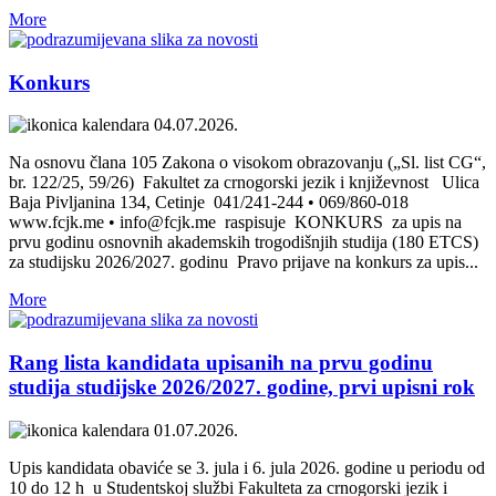
More
Konkurs
04.07.2026.
Na osnovu člana 105 Zakona o visokom obrazovanju („Sl. list CG“,
br. 122/25, 59/26) Fakultet za crnogorski jezik i književnost Ulica
Baja Pivljanina 134, Cetinje 041/241-244 • 069/860-018
www.fcjk.me • info@fcjk.me raspisuje KONKURS za upis na
prvu godinu osnovnih akademskih trogodišnjih studija (180 ETCS)
za studijsku 2026/2027. godinu Pravo prijave na konkurs za upis...
More
Rang lista kandidata upisanih na prvu godinu
studija studijske 2026/2027. godine, prvi upisni rok
01.07.2026.
Upis kandidata obaviće se 3. jula i 6. jula 2026. godine u periodu od
10 do 12 h u Studentskoj službi Fakulteta za crnogorski jezik i