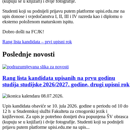
(kupuju se u knjižari) i dvije fotografije.
Studenti koji su podnijeli prijavu putem platforme upisi.edu.me na
upis donose i svjedočanstva I, II, III i IV razreda kao i diplomu o
eksterno položenom maturskom ispitu.
Dobro došli na FCJK!
Rang lista kandidata – prvi upisni rok
Poslednje
novosti
Rang lista kandidata upisanih na prvu godinu
studija studijske 2026/2027. godine, drugi upisni rok
08.07.2026.
Upis kandidata obaviće se 10. jula 2026. godine u periodu od 10 do
12 h u Studentskoj službi Fakulteta za crnogorski jezik i
književnost. Za upis je potrebno donijeti dva popunjena ŠV obrasca
(kupuju se u knjižari) i dvije fotografije. Studenti koji su podnijeli
prijavu putem platforme upisi.edu.me na upis...