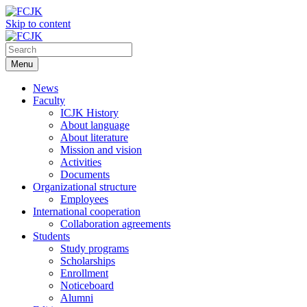
Skip to content
Menu
News
Faculty
ICJK History
About language
About literature
Mission and vision
Activities
Documents
Organizational structure
Employees
International cooperation
Collaboration agreements
Students
Study programs
Scholarships
Enrollment
Noticeboard
Alumni