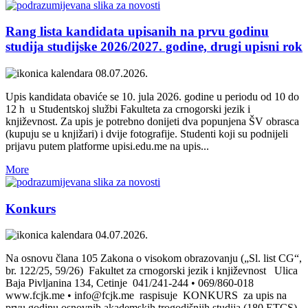
Rang lista kandidata upisanih na prvu godinu
studija studijske 2026/2027. godine, drugi upisni rok
08.07.2026.
Upis kandidata obaviće se 10. jula 2026. godine u periodu od 10 do
12 h u Studentskoj službi Fakulteta za crnogorski jezik i
književnost. Za upis je potrebno donijeti dva popunjena ŠV obrasca
(kupuju se u knjižari) i dvije fotografije. Studenti koji su podnijeli
prijavu putem platforme upisi.edu.me na upis...
More
Konkurs
04.07.2026.
Na osnovu člana 105 Zakona o visokom obrazovanju („Sl. list CG“,
br. 122/25, 59/26) Fakultet za crnogorski jezik i književnost Ulica
Baja Pivljanina 134, Cetinje 041/241-244 • 069/860-018
www.fcjk.me • info@fcjk.me raspisuje KONKURS za upis na
prvu godinu osnovnih akademskih trogodišnjih studija (180 ETCS)