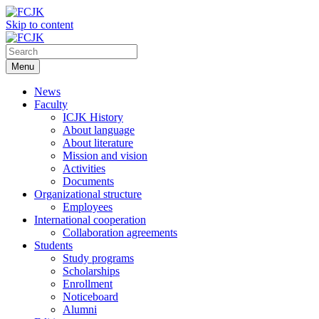
Skip to content
Menu
News
Faculty
ICJK History
About language
About literature
Mission and vision
Activities
Documents
Organizational structure
Employees
International cooperation
Collaboration agreements
Students
Study programs
Scholarships
Enrollment
Noticeboard
Alumni