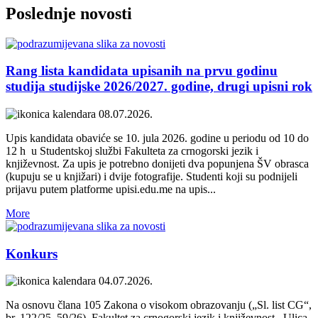
Poslednje
novosti
Rang lista kandidata upisanih na prvu godinu
studija studijske 2026/2027. godine, drugi upisni rok
08.07.2026.
Upis kandidata obaviće se 10. jula 2026. godine u periodu od 10 do
12 h u Studentskoj službi Fakulteta za crnogorski jezik i
književnost. Za upis je potrebno donijeti dva popunjena ŠV obrasca
(kupuju se u knjižari) i dvije fotografije. Studenti koji su podnijeli
prijavu putem platforme upisi.edu.me na upis...
More
Konkurs
04.07.2026.
Na osnovu člana 105 Zakona o visokom obrazovanju („Sl. list CG“,
br. 122/25, 59/26) Fakultet za crnogorski jezik i književnost Ulica