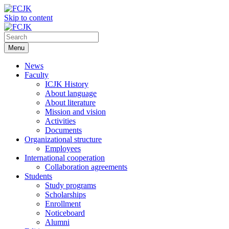
Skip to content
Menu
News
Faculty
ICJK History
About language
About literature
Mission and vision
Activities
Documents
Organizational structure
Employees
International cooperation
Collaboration agreements
Students
Study programs
Scholarships
Enrollment
Noticeboard
Alumni