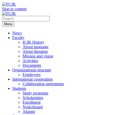
Skip to content
Menu
News
Faculty
ICJK History
About language
About literature
Mission and vision
Activities
Documents
Organizational structure
Employees
International cooperation
Collaboration agreements
Students
Study programs
Scholarships
Enrollment
Noticeboard
Alumni