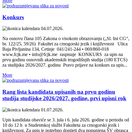
More
Konkurs
04.07.2026.
Na osnovu člana 105 Zakona o visokom obrazovanju („Sl. list CG“,
br. 122/25, 59/26) Fakultet za crnogorski jezik i književnost Ulica
Baja Pivljanina 134, Cetinje 041/241-244 • 069/860-018
www.fcjk.me • info@fcjk.me raspisuje KONKURS za upis na
prvu godinu osnovnih akademskih trogodišnjih studija (180 ETCS)
za studijsku 2026/2027. godinu Pravo prijave na konkurs za upis...
More
Rang lista kandidata upisanih na prvu godinu
studija studijske 2026/2027. godine, prvi upisni rok
01.07.2026.
Upis kandidata obaviće se 3. jula i 6. jula 2026. godine u periodu od
10 do 12 h u Studentskoj službi Fakulteta za crnogorski jezik i
književnost. Za upis je potrebno donijeti dva popunjena ŠV obrasca