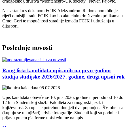
crnogorskog društva “Montenegro-UK society” Neven Pajović.
Na sastanku s dekanom FCJK Aleksandrom Radomanom bilo je
riječi o misiji i radu FCJK kao i o aktuelnim društvenim prilikama u
Crnoj Gori te mogućnosti saradnje između FCJK i udruženja u
dijaspori.
Poslednje
novosti
Rang lista kandidata upisanih na prvu godinu
studija studijske 2026/2027. godine, drugi upisni rok
08.07.2026.
Upis kandidata obaviće se 10. jula 2026. godine u periodu od 10 do
12 h u Studentskoj službi Fakulteta za crnogorski jezik i
književnost. Za upis je potrebno donijeti dva popunjena ŠV obrasca
(kupuju se u knjižari) i dvije fotografije. Studenti koji su podnijeli
prijavu putem platforme upisi.edu.me na upis...