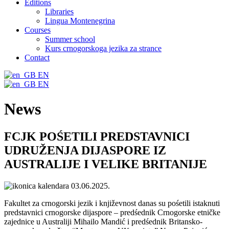
Editions
Libraries
Lingua Montenegrina
Courses
Summer school
Kurs crnogorskoga jezika za strance
Contact
EN
EN
News
FCJK POŚETILI PREDSTAVNICI
UDRUŽENJA DIJASPORE IZ
AUSTRALIJE I VELIKE BRITANIJE
03.06.2025.
Fakultet za crnogorski jezik i književnost danas su pośetili istaknuti
predstavnici crnogorske dijaspore – predśednik Crnogorske etničke
zajednice u Australiji Mihailo Mandić i predśednik Britansko-