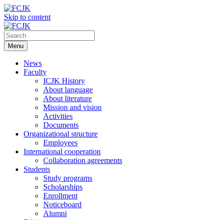
Skip to content
Menu
News
Faculty
ICJK History
About language
About literature
Mission and vision
Activities
Documents
Organizational structure
Employees
International cooperation
Collaboration agreements
Students
Study programs
Scholarships
Enrollment
Noticeboard
Alumni