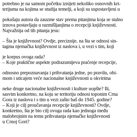
potrebno je na samom početku iznijeti nekoliko osnovnih kri-
terijuma na kojima se studija temelji, a koji su uspostavljeni u
pokušaju autora da zauzme stav prema pitanjima koja se stalno
iznova postavljaju u razmišljanjima o recepciji književnosti.
Najvažnija od tih pitanja jesu:
– Šta je književnost? Ovdje, preciznije, na šta se odnosi sin-
tagma njemačka književnost iz naslova i, u vezi s tim, koji
je korpus ovoga rada?
– Koje praktične aspekte podrazumijeva praćenje recepcije,
odnosno prepoznavanja i prihvatanja jedne, po pravilu, obi-
mom i uticajem veće nacionalne književnosti u okvirima
neke druge nacionalne književnosti i kulture uopšte? Ili,
sasvim konkretno, na koju se teritoriju odnosi toponim Crna
Gora iz naslova i s tim u vezi zašto baš do 1945. godine?
– Koji je cilj proučavanja recepcije književnosti? Ovdje,
konkretno, šta je bio cilj ovoga rada kao jednoga među
malobrojnim na temu prihvatanja njemačke književnosti
u Crnoj Gori?