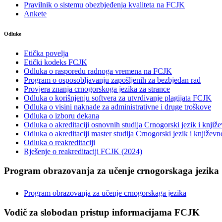
Pravilnik o sistemu obezbjeđenja kvaliteta na FCJK
Ankete
Odluke
Etička povelja
Etički kodeks FCJK
Odluka o rasporedu radnoga vremena na FCJK
Program o osposobljavanju zapošljenih za bezbjedan rad
Provjera znanja crnogorskoga jezika za strance
Odluka o korišnjenju softvera za utvrdivanje plagijata FCJK
Odluka o visini naknade za administrativne i druge troškove
Odluka o izboru dekana
Odluka o akreditaciji osnovnih studija Crnogorski jezik i knjiž
Odluka o akreditaciji master studija Crnogorski jezik i književn
Odluka o reakreditaciji
Rješenje o reakreditaciji FCJK (2024)
Program obrazovanja za učenje crnogorskaga jezika
Program obrazovanja za učenje crnogorskaga jezika
Vodič za slobodan pristup informacijama FCJK