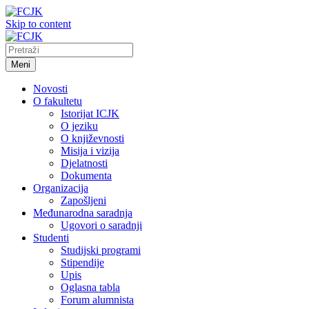
Skip to content
Meni
Novosti
O fakultetu
Istorijat ICJK
O jeziku
O književnosti
Misija i vizija
Djelatnosti
Dokumenta
Organizacija
Zapošljeni
Međunarodna saradnja
Ugovori o saradnji
Studenti
Studijski programi
Stipendije
Upis
Oglasna tabla
Forum alumnista