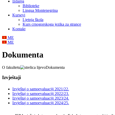
Izdanja
Biblioteke
Lingua Montenegrina
Kursevi
Ljetnja škola
Kurs crnogorskoga jezika za strance
Kontakt
ME
ME
Dokumenta
O fakultetu
Dokumenta
Izvještaji
Izvještaj o samoevaluaciji 2021/22.
Izvještaj o samoevaluaciji 2022/23.
Izvještaj o samoevaluaciji 2023/24.
Izvještaj o samoevaluaciji 2024/25.