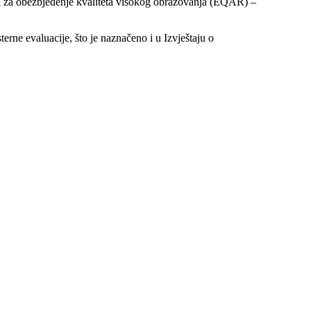
cija za obezbjeđenje kvaliteta visokog obrazovanja (EQAR) –
erne evaluacije, što je naznačeno i u Izvještaju o