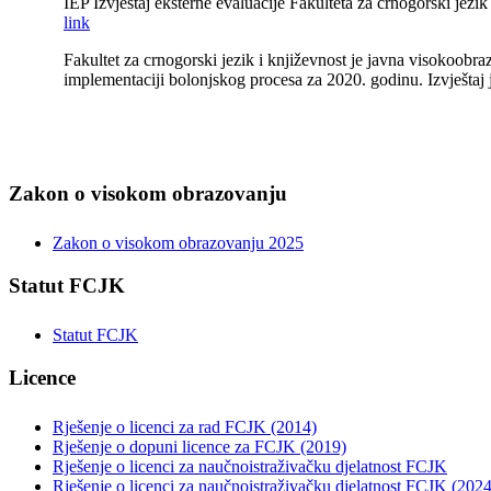
IEP Izvještaj eksterne evaluacije Fakulteta za crnogorski jezi
link
Fakultet za crnogorski jezik i književnost je javna visokoobra
implementaciji bolonjskog procesa za 2020. godinu. Izvještaj
Zakon o visokom obrazovanju
Zakon o visokom obrazovanju 2025
Statut FCJK
Statut FCJK
Licence
Rješenje o licenci za rad FCJK (2014)
Rješenje o dopuni licence za FCJK (2019)
Rješenje o licenci za naučnoistraživačku djelatnost FCJK
Rješenje o licenci za naučnoistraživačku djelatnost FCJK (2024