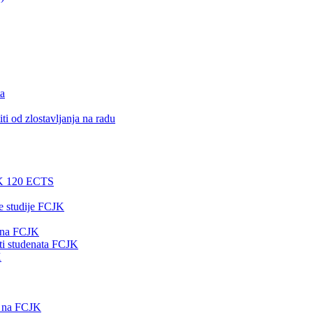
ta
ti od zlostavljanja na radu
CJK 120 ECTS
ne studije FCJK
a na FCJK
sti studenata FCJK
K
ta na FCJK