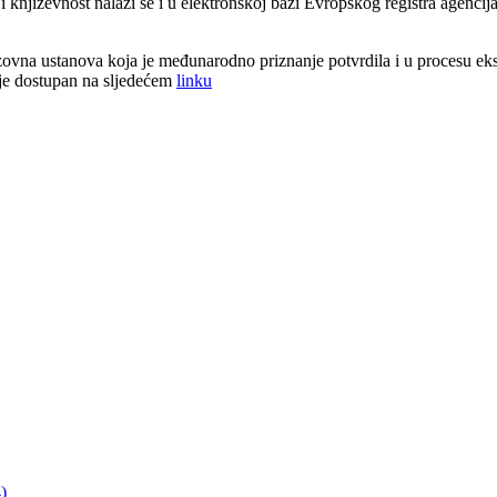
k i književnost nalazi se i u elektronskoj bazi Evropskog registra agen
zovna ustanova koja je međunarodno priznanje potvrdila i u procesu ekst
 je dostupan na sljedećem
linku
)