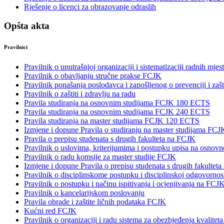
Rješenje o licenci za obrazovanje odraslih
Opšta akta
Pravilnici
Pravilnik o unutrašnjoj organizaciji i sistematizaciji radnih mjes
Pravilnik o obavljanju stručne prakse FCJK
Pravilnik ponašanja poslodavca i zapošljenog o prevenciji i zašti
Pravilnik o zaštiti i zdravlju na radu
Pravila studiranja na osnovnim studijama FCJK 180 ECTS
Pravila studiranja na osnovnim studijama FCJK 240 ECTS
Pravila studiranja na master studijama FCJK 120 ECTS
Izmjene i dopune Pravila o studiranju na master studijama F
Pravila o prepisu studenata s drugih fakulteta na FCJK
Pravilnik o uslovima, kriterijumima i postupku upisa na osnov
Pravilnik o radu komsije za master studije FCJK
Izmjene i dopune Pravila o prepisu studenata s drugih fakultet
Pravilnik o disciplinskome postupku i disciplinskoj odgovorno
Pravilnik o postupku i načinu ispitivanja i ocjenjivanja na FCJ
Pravilnik o kancelarijskom poslovanju
Pravila obrade i zaštite ličnih podataka FCJK
Kućni red FCJK
Pravilnik o organizaciji i radu sistema za obezbjeđenja kvalite