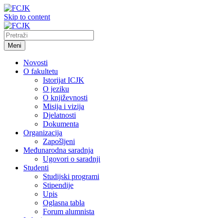
Skip to content
Meni
Novosti
O fakultetu
Istorijat ICJK
O jeziku
O književnosti
Misija i vizija
Djelatnosti
Dokumenta
Organizacija
Zapošljeni
Međunarodna saradnja
Ugovori o saradnji
Studenti
Studijski programi
Stipendije
Upis
Oglasna tabla
Forum alumnista