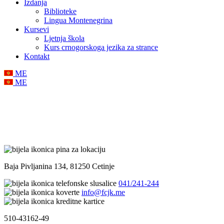
Izdanja
Biblioteke
Lingua Montenegrina
Kursevi
Ljetnja škola
Kurs crnogorskoga jezika za strance
Kontakt
ME
ME
Baja Pivljanina 134, 81250 Cetinje
041/241-244
info@fcjk.me
510-43162-49